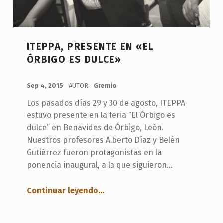
ITEPPA, PRESENTE EN «EL
ÓRBIGO ES DULCE»
PUBLICADO:
Sep 4, 2015
AUTOR:
Gremio
Los pasados días 29 y 30 de agosto, ITEPPA
estuvo presente en la feria “El Órbigo es
dulce” en Benavides de Órbigo, León.
Nuestros profesores Alberto Díaz y Belén
Gutiérrez fueron protagonistas en la
ponencia inaugural, a la que siguieron…
“ITEPPA, presente en «El Órbigo es dulce»”
Continuar leyendo
…