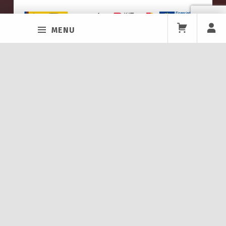
MENU
EL GREMIO
C/ Doctor Francisco
Quiénes Somos
Grande Covian, 2
33011 - Oviedo
Hazte agremiado
Teléfono: 985 11 81 19 /
Política de Privacidad
673 83 61 31
Aviso Legal
Declaración de
Accesibilidad
Política de Venta y
Devolución