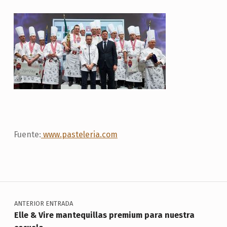
Fuente:
www.pasteleria.com
Skip back to main navigation
Navegación de entradas
ANTERIOR ENTRADA
Elle & Vire mantequillas premium para nuestra