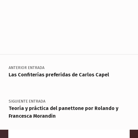
Skip back to main navigation
Navegación de entradas
ANTERIOR ENTRADA
Las Confiterías preferidas de Carlos Capel
SIGUIENTE ENTRADA
Teoría y práctica del panettone por Rolando y
Francesca Morandin