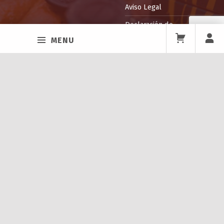
Aviso Legal
Declaración de
Accesibilidad
MENU
Política de Venta y
Devolución
Facebook
Twitter
Instagram
Back to top ↑
ITEPPA
La Escuela
Profesorado
Instalaciones