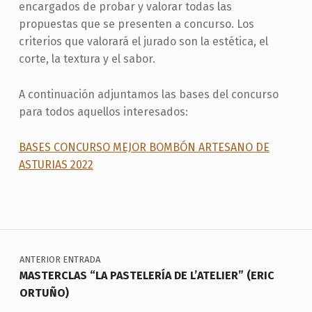
encargados de probar y valorar todas las
propuestas que se presenten a concurso. Los
criterios que valorará el jurado son la estética, el
corte, la textura y el sabor.
A continuación adjuntamos las bases del concurso
para todos aquellos interesados:
BASES CONCURSO MEJOR BOMBÓN ARTESANO DE
ASTURIAS 2022
Skip back to main navigation
Navegación de entradas
ANTERIOR ENTRADA
MASTERCLAS “LA PASTELERÍA DE L’ATELIER” (ERIC
ORTUÑO)