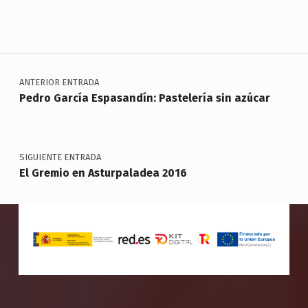
Skip back to main navigation
Navegación de entradas
ANTERIOR ENTRADA
Pedro García Espasandín: Pastelería sin azúcar
SIGUIENTE ENTRADA
El Gremio en Asturpaladea 2016