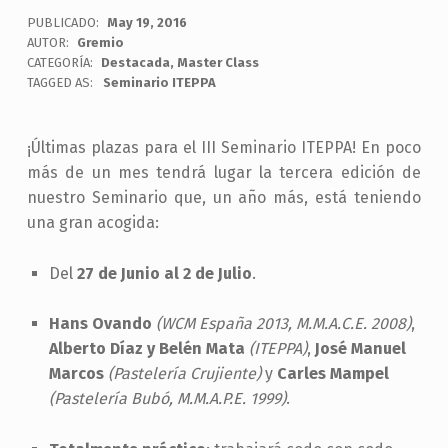
PUBLICADO:
May 19, 2016
AUTOR:
Gremio
CATEGORÍA:
Destacada
,
Master Class
TAGGED AS:
Seminario ITEPPA
¡Últimas plazas para el III Seminario ITEPPA! En poco
más de un mes tendrá lugar la tercera edición de
nuestro Seminario que, un año más, está teniendo
una gran acogida:
Del
27 de Junio al 2 de Julio
.
Hans Ovando
(WCM España 2013, M.M.A.C.E. 2008)
,
Alberto Díaz y Belén Mata
(ITEPPA)
,
José Manuel
Marcos
(Pastelería Crujiente)
y
Carles Mampel
(Pastelería Bubó, M.M.A.P.E. 1999)
.