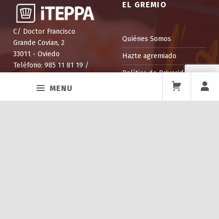
EL GREMIO
C/ Doctor Francisco
Quiénes Somos
Grande Covian, 2
33011 - Oviedo
Hazte agremiado
Teléfono: 985 11 81 19 /
Política de Privacidad
673 83 61 31
MENU
Aviso Legal
Declaración de
Accesibilidad
Política de Venta y
Devolución
Facebook
Twitter
Instagram
Back to top ↑
ITEPPA
La Escuela