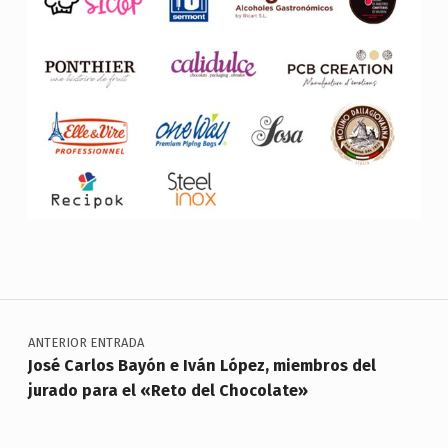
Skip back to main navigation
Navegación de entradas
ANTERIOR ENTRADA
José Carlos Bayón e Iván López, miembros del
jurado para el «Reto del Chocolate»