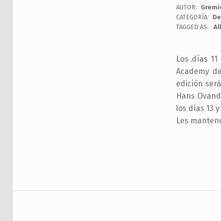
AUTOR:
Gremi
CATEGORÍA:
De
TAGGED AS:
Al
Los días 11 
Academy de 
edición será
Hans Ovando
los días 13 y
Les manten
Skip back to main navigation
Navegación de entradas