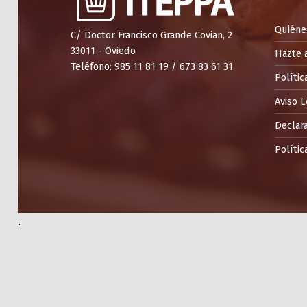
Quiéne
C/ Doctor Francisco Grande Covian, 2
33011 - Oviedo
Hazte 
Teléfono: 985 11 81 19 / 673 83 61 31
Polític
Aviso L
Declara
Polític
.